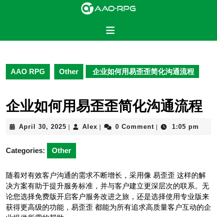
Skip
to
content
Open
Skip
Button
to
content
AAO RPG
Other
企业如何用易歪歪简化沟通流程
企业如何用易歪歪简化沟通流程
April
Alex
April 30, 2025
Alex
0 Comment
1:05 pm
|
|
|
30,
2025
Categories:
Other
随着对有效客户沟通的需求不断增长，采用像 易歪歪 这样的解
决方案有助于提升服务标准，并与客户建立更深层次的联系。无
论您选择免费版开启客户服务改进之旅，还是选择使用专业版来
获得更高级的功能，易歪歪 都能为所有追求高质量客户互动的企