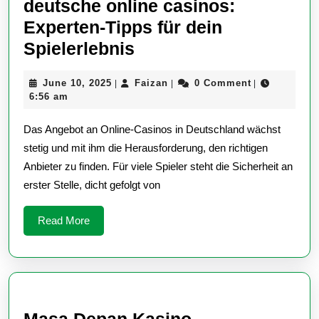
deutsche online casinos:
Experten-Tipps für dein
So
Spielerlebnis
findest
June
Faizan
June 10, 2025
Faizan
0 Comment
|
|
|
du
10,
6:56 am
2025
2025
Das Angebot an Online-Casinos in Deutschland wächst
die
stetig und mit ihm die Herausforderung, den richtigen
beste
Anbieter zu finden. Für viele Spieler steht die Sicherheit an
deutsche
erster Stelle, dicht gefolgt von
online
casinos:
Read
Read More
More
Experten-
Tipps
für
dein
Masa Depan Kasino