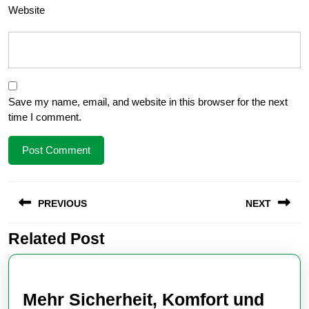
Website
Save my name, email, and website in this browser for the next
time I comment.
Post
PREVIOUS
NEXT
navigation
Related Post
Previous
Next
post:
post:
Mehr Sicherheit, Komfort und