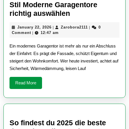
Stil Moderne Garagentore
Mehr
richtig auswählen
Sicherheit,
January
Zarobora2111
January 22, 2026
Zarobora2111
0
|
|
Komfort
22,
Comment
12:47 am
|
und
2026
Ein modernes Garagentor ist mehr als nur ein Abschluss
Stil
der Einfahrt: Es prägt die Fassade, schützt Eigentum und
Moderne
steigert den Wohnkomfort. Wer heute investiert, achtet auf
Garagentore
Sicherheit, Wärmedämmung, leisen Lauf
richtig
auswählen
Read
Read More
More
So findest du 2025 die beste