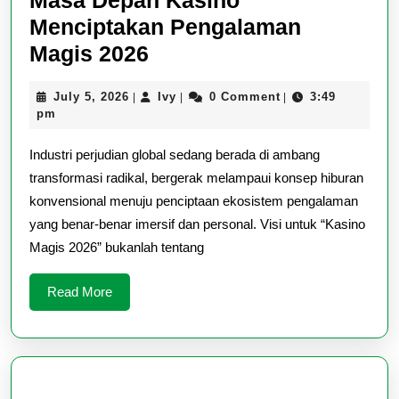
Spielerlebnis
Menciptakan Pengalaman
Masa
Magis 2026
Depan
July
Ivy
July 5, 2026
Ivy
0 Comment
3:49
|
|
|
Kasino
5,
pm
Menciptakan
2026
Industri perjudian global sedang berada di ambang
Pengalaman
transformasi radikal, bergerak melampaui konsep hiburan
Magis
konvensional menuju penciptaan ekosistem pengalaman
2026
yang benar-benar imersif dan personal. Visi untuk “Kasino
Magis 2026” bukanlah tentang
Read
Read More
More