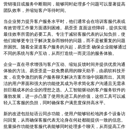
营销项目或服务中断期间，能够同时处理多个问题可以显著提高
团队效率，并缩短客户等待时间。
当企业努力提升客户服务水平时，他们通常会在培训客服代表或
有效管理工作量方面遇到困难。易歪歪 直面这些障碍，提供实现
最佳效率所需的必要工具。专注于减轻客服代表的认知负担，使
他们能够更专注于解决复杂而独特的问题，而不是被重复的问题
所困扰。随着全渠道客户服务的兴起，易歪歪 确保企业能够通过
不同的系统与客户互动，从而打造统一而灵活的服务体验。
企业一直在寻求增强与客户互动、缩短反馈时间并提供优质沟通
体验的方法。易歪歪是一款免费易用的聊天助手，由易软科技开
发，在竞争激烈的客户服务聊天解决方案市场中脱颖而出。其简
洁的用户界面和强大的功能使其成为寻求简化客户沟通且无需承
担巨额成本的企业的理想之选。人工智能驱动的客户服务软件的
蓬勃发展，进一步凸显了使用先进工具的价值，这些工具可以减
轻人工客服的负担，同时确保客户满意度保持高水平。
新的改进包括短语云同步功能，使用户能够轻松地跨多个设备访
问回复，从而确保客服代表无论身在何处都能提供一致的信息。
批量操作功能使客服代表能够同时处理多个聊天，从而提高工作