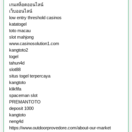
เกมสล็อตออนไลน์
เว็บออนไลน์
low entry threshold casinos
katatogel
toto macau
slot mahjong
www.casinosolution1.com
kangtoto2
togel
tahun4d
slot88
situs togel terpercaya
kangtoto
klikfifa
spaceman slot
PREMANTOTO
deposit 1000
kangtoto
neng4d
https://www.outdoorprovedore.com/about-our-market