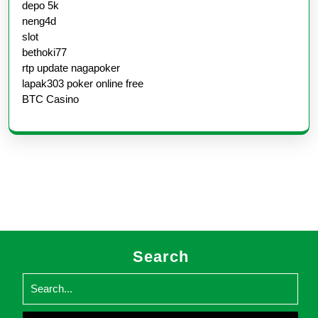
depo 5k
neng4d
slot
bethoki77
rtp update nagapoker
lapak303 poker online free
BTC Casino
Search
Search
for: