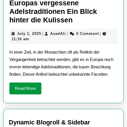
Europas vergessene
Adelstraditionen Ein Blick
Europas
hinter die Kulissen
vergessene
July
AsadAli
July 1, 2025
AsadAli
0 Comment
|
|
|
Adelstraditione
1,
11:16 am
Ein
2025
In einer Zeit, in der Monarchien oft als Relikte der
Blick
Vergangenheit betrachtet werden, gibt es in Europa noch
hinter
immer lebendige Adelstraditionen, die kaum Beachtung
die
finden. Dieser Artikel beleuchtet unbekannte Facetten
Kulissen
Read
Read More
More
Dynamic Blogroll & Sidebar