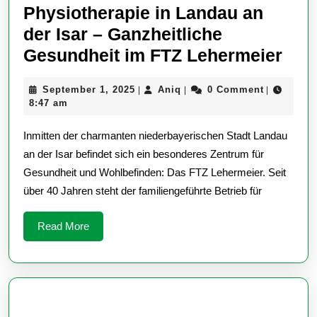
Physiotherapie in Landau an
der Isar – Ganzheitliche
Phy
Gesundheit im FTZ Lehermeier
in
September
Aniq
September 1, 2025
Aniq
0 Comment
|
|
|
Lan
1,
8:47 am
an
2025
Inmitten der charmanten niederbayerischen Stadt Landau
der
an der Isar befindet sich ein besonderes Zentrum für
Isar
Gesundheit und Wohlbefinden: Das FTZ Lehermeier. Seit
–
über 40 Jahren steht der familiengeführte Betrieb für
Ganz
Ges
Read
Read More
More
im
FTZ
Leh