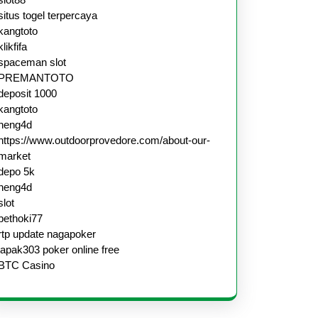
situs togel terpercaya
kangtoto
klikfifa
spaceman slot
PREMANTOTO
deposit 1000
kangtoto
neng4d
https://www.outdoorprovedore.com/about-our-
market
depo 5k
neng4d
slot
bethoki77
rtp update nagapoker
lapak303 poker online free
BTC Casino