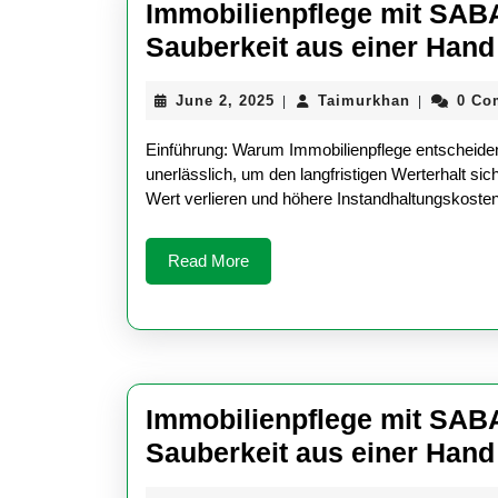
Immobilienpflege mit SABA
Sauberkeit aus einer Hand
June
Taimurkha
June 2, 2025
Taimurkhan
0 Co
|
|
2,
2025
Einführung: Warum Immobilienpflege entscheidend
unerlässlich, um den langfristigen Werterhalt s
Wert verlieren und höhere Instandhaltungskosten
Read
Read More
More
Immobilienpflege mit SABA
Sauberkeit aus einer Hand