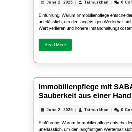
June
Taimurkha
June 2, 2025
Taimurkhan
0 Co
|
|
2,
2025
Einführung: Warum Immobilienpflege entscheidend
unerlässlich, um den langfristigen Werterhalt s
Wert verlieren und höhere Instandhaltungskosten
Read
Read More
More
Immobilienpflege mit SABA
Sauberkeit aus einer Hand
June
Taimurkha
June 2, 2025
Taimurkhan
0 Co
|
|
2,
2025
Einführung: Warum Immobilienpflege entscheidend
unerlässlich, um den langfristigen Werterhalt s