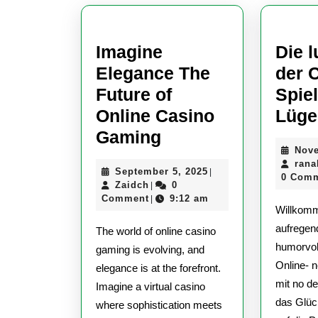
post:
Imagine
Die l
Elegance The
der 
Future of
Spie
Online Casino
Lüge
Imagine
Gaming
Nove
Elegance
rana
September
September 5, 2025
|
The
0 Com
Zaidch
5,
Zaidch
0
|
Future
2025
Comment
9:12 am
|
Willkomm
of
aufregen
The world of online casino
Online
humorvol
gaming is evolving, and
Casino
Online- 
elegance is at the forefront.
Gaming
mit no d
Imagine a virtual casino
das Glüc
where sophistication meets