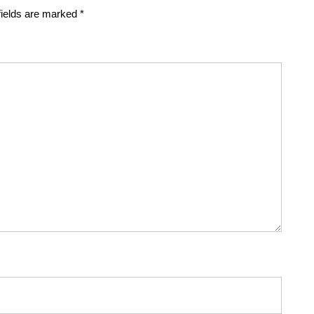
fields are marked
*