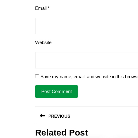
Email
*
Website
Save my name, email, and website in this browse
Post
PREVIOUS
navigation
Related Post
Previous