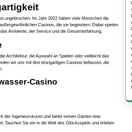
artigkeit
 ist ungebrochen. Im Jahr 2022 haben viele Menschen die
ußergewöhnlichen Casinos, die sie begeistern. Dabei spielen
ch das Ambiente, der Service und die Gesamterfahrung.
e
e Architektur, die Auswahl an Spielen oder vielleicht das
den wir uns mit drei einzigartigen Casinos befassen, die
n.
rwasser-Casino
k der Ingenieurskunst und bietet seinen Gästen eine
l. Tauchen Sie ein in die Welt des Glücksspiels und erleben