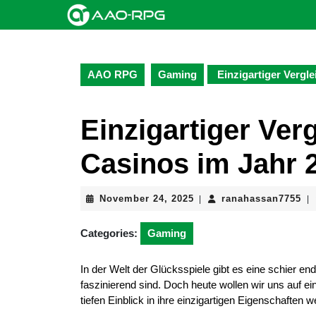
Skip
to
content
Skip
to
AAO RPG
Gaming
Einzigartiger Vergl
content
Einzigartiger Ver
Casinos im Jahr 
November
ra
November 24, 2025
ranahassan7755
|
|
24,
2025
Categories:
Gaming
In der Welt der Glücksspiele gibt es eine schier en
faszinierend sind. Doch heute wollen wir uns auf 
tiefen Einblick in ihre einzigartigen Eigenschaften w