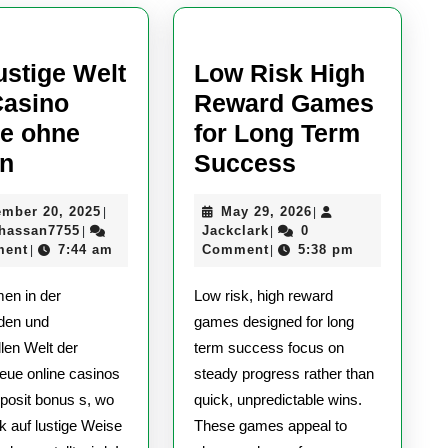
post:
ustige Welt
Low Risk High
Casino
Reward Games
le ohne
for Long Term
Die
Low
n
Success
lustige
Risk
November
May
mber 20, 2025
May 29, 2026
|
|
Welt
High
ranahassan7755
20,
Jackclark
29,
hassan7755
Jackclark
0
|
|
der
Reward
2025
2026
ment
7:44 am
Comment
5:38 pm
|
|
Casino
Games
en in der
Low risk, high reward
Spiele
for
den und
games designed for long
ohne
Long
len Welt der
term success focus on
Lügen
Term
neue online casinos
steady progress rather than
Success
eposit bonus s, wo
quick, unpredictable wins.
k auf lustige Weise
These games appeal to