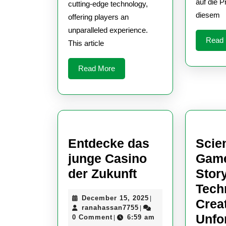
auf die P
cutting-edge technology,
diesem
offering players an
unparalleled experience.
Read
This article
Read
Read More
More
Entdecke das
Scie
junge Casino
Gam
Entdecke
der Zukunft
Story
das
Tech
December
December 15, 2025
|
junge
Crea
ranahassan7755
15,
ranahassan7755
|
Casino
Unfo
2025
0 Comment
6:59 am
|