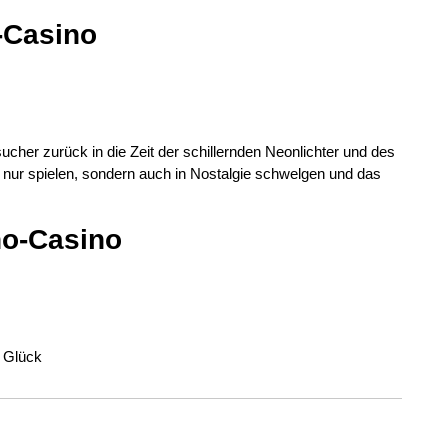
-Casino
ucher zurück in die Zeit der schillernden Neonlichter und des
nur spielen, sondern auch in Nostalgie schwelgen und das
no-Casino
n Glück