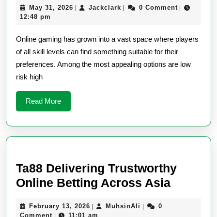
May
Jackclark
May 31, 2026
Jackclark
0 Comment
|
|
|
High
31,
12:48 pm
Rewa
2026
Online gaming has grown into a vast space where players
Game
of all skill levels can find something suitable for their
with
preferences. Among the most appealing options are low
Simpl
risk high
Learn
Curve
Read
Read More
More
Ta88 Delivering Trustworthy
Ta88
Online Betting Across Asia
Deliveri
February
MuhsinAli
February 13, 2026
MuhsinAli
0
|
|
Trustwo
13,
Comment
11:01 am
|