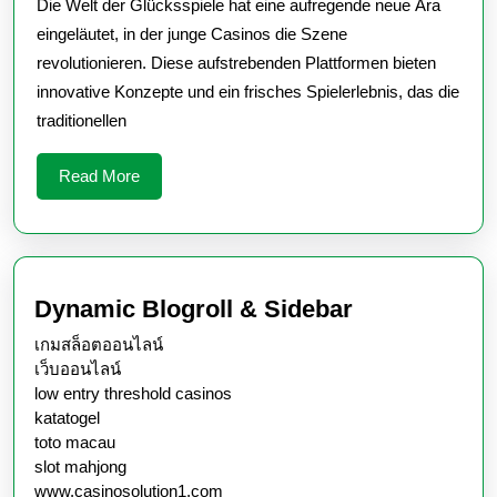
Die Welt der Glücksspiele hat eine aufregende neue Ära
der
eingeläutet, in der junge Casinos die Szene
Zukunft
revolutionieren. Diese aufstrebenden Plattformen bieten
innovative Konzepte und ein frisches Spielerlebnis, das die
traditionellen
Read
Read More
More
Dynamic Blogroll & Sidebar
เกมสล็อตออนไลน์
เว็บออนไลน์
low entry threshold casinos
katatogel
toto macau
slot mahjong
www.casinosolution1.com