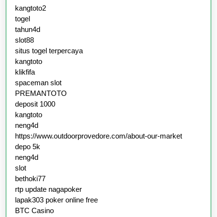
kangtoto2
togel
tahun4d
slot88
situs togel terpercaya
kangtoto
klikfifa
spaceman slot
PREMANTOTO
deposit 1000
kangtoto
neng4d
https://www.outdoorprovedore.com/about-our-market
depo 5k
neng4d
slot
bethoki77
rtp update nagapoker
lapak303 poker online free
BTC Casino