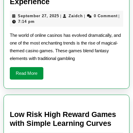
Magical
Experience
Casino
September
Zaidch
September 27, 2025
Zaidch
0 Comment
|
|
|
Online
27,
7:14 pm
A
2025
The world of online casinos has evolved dramatically, and
Spellbinding
one of the most enchanting trends is the rise of magical-
Gaming
themed casino games. These games blend fantasy
Experience
elements with traditional gambling
Read
Read More
More
Low Risk High Reward Games
Low
with Simple Learning Curves
Risk