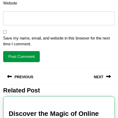
Website
Save my name, email, and website in this browser for the next
time I comment.
Post
PREVIOUS
NEXT
navigation
Related Post
Previous
Next
post:
post:
Discover the Magic of Online