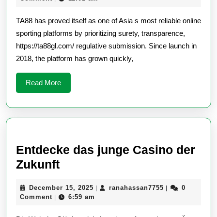
Online
2026
TA88 has proved itself as one of Asia s most reliable online
Betting
sporting platforms by prioritizing surety, transparence,
Across
https://ta88gl.com/ regulative submission. Since launch in
Asia
2018, the platform has grown quickly,
Read
Read More
More
Entdecke das junge Casino der
Entdecke
Zukunft
das
December
ranahassan775
December 15, 2025
ranahassan7755
0
|
|
junge
15,
Comment
6:59 am
|
Casino
2025