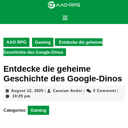
Skip
to
content
Open
Skip
Button
to
content
AAO RPG
Gaming
Entdecke die geheime
Geschichte des Google-Dinos
Entdecke die geheime
Geschichte des Google-Dinos
August
Cassian
August 12, 2025
Cassian Andor
0 Comment
|
|
|
12,
Andor
10:29 pm
2025
Categories:
Gaming