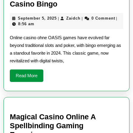
Discover
Casino Bingo
the
September
Zaidch
September 5, 2025
Zaidch
0 Comment
|
|
|
Magic
5,
8:56 am
of
2025
Online casino ohne OASIS games have evolved far
Online
beyond traditional slots and poker, with bingo emerging as
Casino
a standout favorite in 2024. This classic game, now
Bingo
revitalized with digital twists,
Read
Read More
More
Magical Casino Online A
Spellbinding Gaming