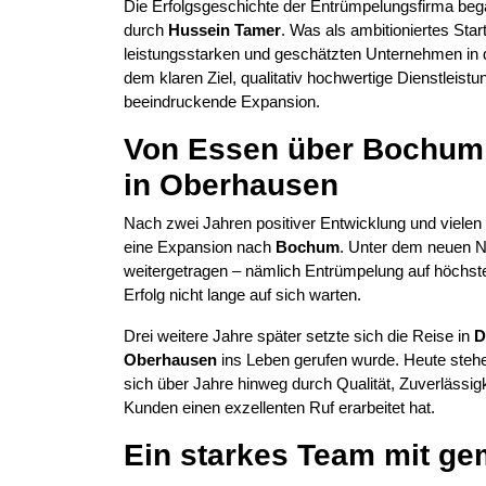
Die Erfolgsgeschichte der Entrümpelungsfirma be
durch
Hussein Tamer
. Was als ambitioniertes Sta
leistungsstarken und geschätzten Unternehmen in de
dem klaren Ziel, qualitativ hochwertige Dienstleist
beeindruckende Expansion.
Von Essen über Bochum 
in Oberhausen
Nach zwei Jahren positiver Entwicklung und viele
eine Expansion nach
Bochum
. Unter dem neuen
weitergetragen – nämlich Entrümpelung auf höchst
Erfolg nicht lange auf sich warten.
Drei weitere Jahre später setzte sich die Reise in
D
Oberhausen
ins Leben gerufen wurde. Heute steh
sich über Jahre hinweg durch Qualität, Zuverlässigk
Kunden einen exzellenten Ruf erarbeitet hat.
Ein starkes Team mit g