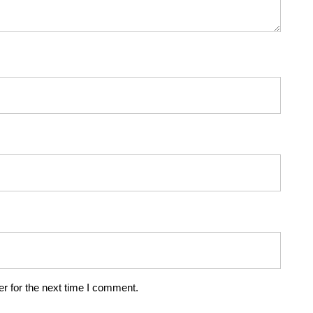
r for the next time I comment.