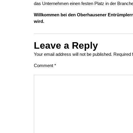
das Unternehmen einen festen Platz in der Branche
Willkommen bei den Oberhausener Entrümplern 
wird.
Leave a Reply
Your email address will not be published.
Required 
Comment
*