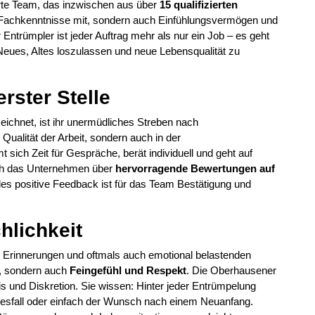
te Team, das inzwischen aus über
15 qualifizierten
re Fachkenntnisse mit, sondern auch Einfühlungsvermögen und
ntrümpler ist jeder Auftrag mehr als nur ein Job – es geht
Neues, Altes loszulassen und neue Lebensqualität zu
rster Stelle
chnet, ist ihr unermüdliches Streben nach
 Qualität der Arbeit, sondern auch in der
ch Zeit für Gespräche, berät individuell und geht auf
ich das Unternehmen über
hervorragende Bewertungen auf
des positive Feedback ist für das Team Bestätigung und
hlichkeit
 Erinnerungen und oftmals auch emotional belastenden
z, sondern auch
Feingefühl und Respekt
. Die Oberhausener
 und Diskretion. Sie wissen: Hinter jeder Entrümpelung
desfall oder einfach der Wunsch nach einem Neuanfang.