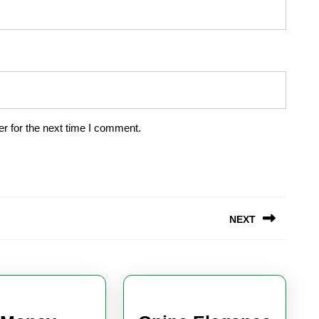
r for the next time I comment.
NEXT
Next
post: