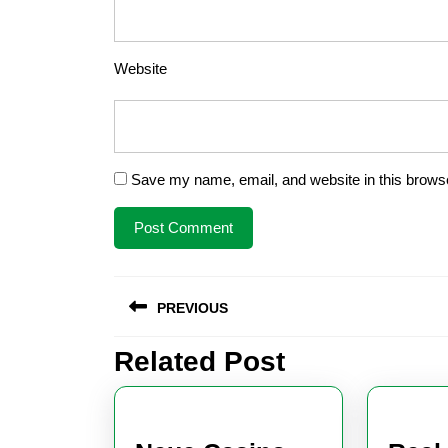
Website
Save my name, email, and website in this browse
Post
PREVIOUS
navigation
Related Post
Previous
post: