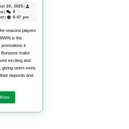
Exclusive
August
st 20, 2025
|
Promotions
aliusama
20,
ma
0
|
2025
nt
6:47 pm
|
he reasons players
8WIN is the
 promotions it
. Bonuses make
more exciting and
e, giving users extra
 their deposits and
Read
 More
More