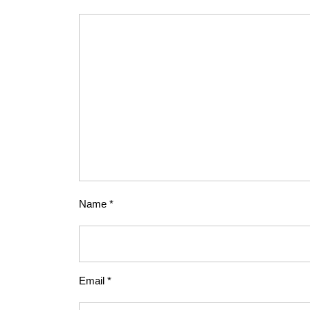
Name
*
Email
*