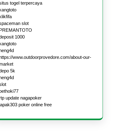
situs togel terpercaya
kangtoto
klikfifa
spaceman slot
PREMANTOTO
deposit 1000
kangtoto
neng4d
https://www.outdoorprovedore.com/about-our-
market
depo 5k
neng4d
slot
bethoki77
rtp update nagapoker
lapak303 poker online free