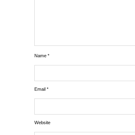
Name
*
Email
*
Website