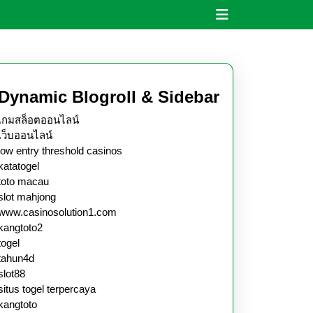
Open
Button
Dynamic Blogroll & Sidebar
เกมสล็อตออนไลน์
เว็บออนไลน์
low entry threshold casinos
katatogel
toto macau
slot mahjong
www.casinosolution1.com
kangtoto2
togel
tahun4d
slot88
situs togel terpercaya
kangtoto