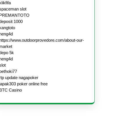
klikfifa
spaceman slot
PREMANTOTO
deposit 1000
kangtoto
neng4d
https://www.outdoorprovedore.com/about-our-
market
depo 5k
neng4d
slot
bethoki77
rtp update nagapoker
lapak303 poker online free
BTC Casino