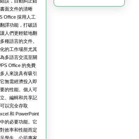
免錯誤，自動糾正錯
Its
高書面文件的清晰
Uses
 Office 採用人工
文翻譯功能，打破語
，讓人們更輕鬆地翻
解多種語言的文件。
球化的工作場所尤其
因為多語言交流至關
S Office 的免費
許多人來說具有吸引
為它無需經濟投入即
重要的性能。個人可
建立、編輯和共享記
且可以完全存取
cel 和 PowerPoint
式中的必要功能。它
針對效率和性能而定
滿足學生、公司專家