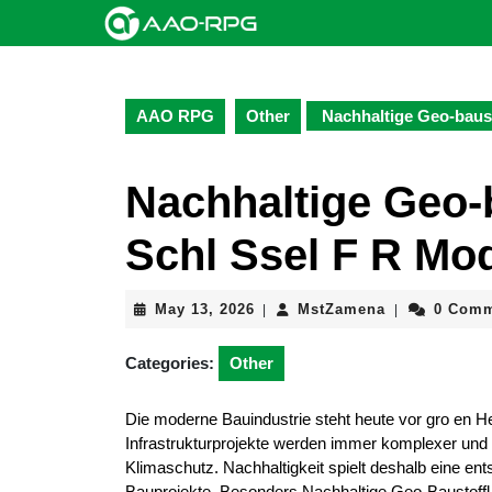
Skip
to
content
Skip
to
AAO RPG
Other
Nachhaltige Geo-baust
content
Nachhaltige Geo-
Schl Ssel F R Mod
May
MstZamena
May 13, 2026
MstZamena
0 Com
|
|
13,
2026
Categories:
Other
Die moderne Bauindustrie steht heute vor gro en He
Infrastrukturprojekte werden immer komplexer und 
Klimaschutz. Nachhaltigkeit spielt deshalb eine e
Bauprojekte. Besonders Nachhaltige Geo-Baustoff