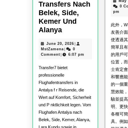
May 
最
Transfers Nach
0 C
大
Belek, Side,
pm
化
Kemer Und
此外，WP
Vip
W
Alanya
友善介
Flughafentransfer
Off
使透過
June
June 20, 2026
|
Antalya
的
簡單且
MstZamena
20,
MstZamena
0
|
Komfortable
使
2026
的用戶
Comment
6:07 pm
|
位置，
Transfers
用
Transfer7 bietet
士肯定
Nach
价
professionelle
和響應能力
Belek,
值
Flughafentransfers in
的一個
Side,
Antalya f r Reisende, die
慧效能
Kemer
Wert auf Komfort, Sicherheit
驗並提
und P nktlichkeit legen. Vom
Und
明、更
Flughafen Antalya nach
Alanya
各種可簡
Belek, Side, Kemer, Alanya,
具。例如
Lara Kundu sowie in