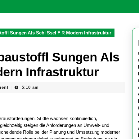
offl Sungen Als Schl Ssel F R Modern Infrastruktur
baustoffl Sungen Als
ern Infrastruktur
ment
5:10 am
|
rausforderungen. St dte wachsen kontinuierlich,
gleichzeitig steigen die Anforderungen an Umwelt- und
ntscheidende Rolle bei der Planung und Umsetzung moderner
l sungen gewinnen dabei zunehmend an Bedeutung, da sie