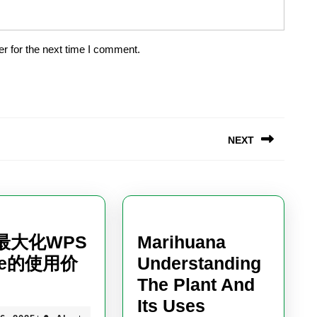
r for the next time I comment.
NEXT
Next
post:
最大化WPS
Marihuana
ice的使用价
Understanding
The Plant And
Its Uses