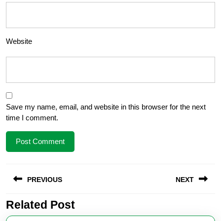
Website
Save my name, email, and website in this browser for the next
time I comment.
Post
PREVIOUS
NEXT
navigation
Related Post
Previous
Next
post:
post: