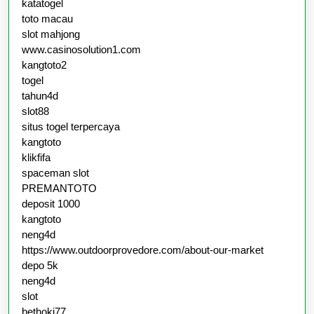
katatogel
toto macau
slot mahjong
www.casinosolution1.com
kangtoto2
togel
tahun4d
slot88
situs togel terpercaya
kangtoto
klikfifa
spaceman slot
PREMANTOTO
deposit 1000
kangtoto
neng4d
https://www.outdoorprovedore.com/about-our-market
depo 5k
neng4d
slot
bethoki77