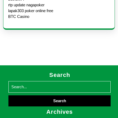
rtp update nagapoker
lapak303 poker online free
BTC Casino
Search
Search
for:
Archives