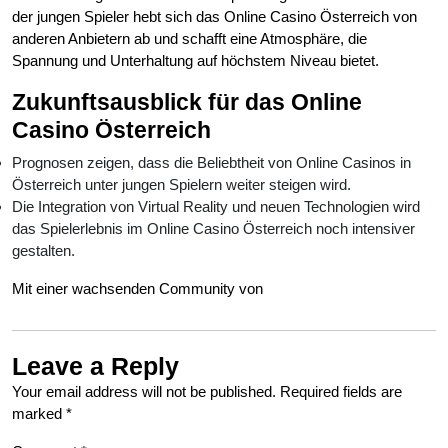
der jungen Spieler hebt sich das Online Casino Österreich von
anderen Anbietern ab und schafft eine Atmosphäre, die
Spannung und Unterhaltung auf höchstem Niveau bietet.
Zukunftsausblick für das Online
Casino Österreich
Prognosen zeigen, dass die Beliebtheit von Online Casinos in
Österreich unter jungen Spielern weiter steigen wird.
Die Integration von Virtual Reality und neuen Technologien wird
das Spielerlebnis im Online Casino Österreich noch intensiver
gestalten.
Mit einer wachsenden Community von
Leave a Reply
Your email address will not be published.
Required fields are
marked
*