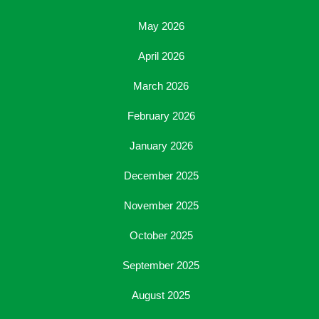
May 2026
April 2026
March 2026
February 2026
January 2026
December 2025
November 2025
October 2025
September 2025
August 2025