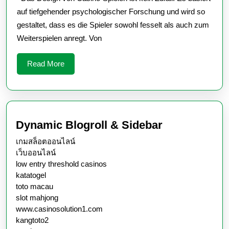
Design
auf tiefgehender psychologischer Forschung und wird so
von
gestaltet, dass es die Spieler sowohl fesselt als auch zum
Casino-
Weiterspielen anregt. Von
Spielen
Read
Read More
More
Dynamic Blogroll & Sidebar
เกมสล็อตออนไลน์
เว็บออนไลน์
low entry threshold casinos
katatogel
toto macau
slot mahjong
www.casinosolution1.com
kangtoto2