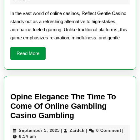
A
2025
In the vast world of online casinos, Reflect Gentle Casino
Unique
stands out as a refreshing alternative to high-stakes,
Online
adrenaline-fueled gaming. Unlike traditional platforms, this
Gaming
game emphasizes relaxation, mindfulness, and gentle
Experie
Read
Read More
More
Opine Elegance The Time To
Come Of Online Gambling
Opine
Casino Gambling
Elegance
September
Zaidch
September 5, 2025
Zaidch
0 Comment
|
|
|
The
5,
8:54 am