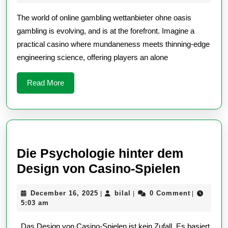
Time
2025
The world of online gambling wettanbieter ohne oasis
To
gambling is evolving, and is at the forefront. Imagine a
Come
practical casino where mundaneness meets thinning-edge
Of
engineering science, offering players an alone
Online
Gambling
Read
Read More
More
Casino
Gambling
Die Psychologie hinter dem
Die
Design von Casino-Spielen
Psychol
December
bilal
December 16, 2025
bilal
0 Comment
|
|
|
hinter
16,
5:03 am
dem
2025
Das Design von Casino-Spielen ist kein Zufall. Es basiert