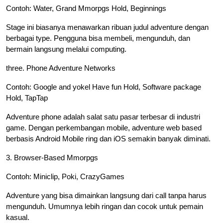
Contoh: Water, Grand Mmorpgs Hold, Beginnings
Stage ini biasanya menawarkan ribuan judul adventure dengan
berbagai type. Pengguna bisa membeli, mengunduh, dan
bermain langsung melalui computing.
three. Phone Adventure Networks
Contoh: Google and yokel Have fun Hold, Software package
Hold, TapTap
Adventure phone adalah salat satu pasar terbesar di industri
game. Dengan perkembangan mobile, adventure web based
berbasis Android Mobile ring dan iOS semakin banyak diminati.
3. Browser-Based Mmorpgs
Contoh: Miniclip, Poki, CrazyGames
Adventure yang bisa dimainkan langsung dari call tanpa harus
mengunduh. Umumnya lebih ringan dan cocok untuk pemain
kasual.