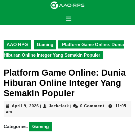
Skip
to
content
Open
Skip
Button
to
content
AAO RPG
Gaming
Platform Game Online: Dunia
Hiburan Online Integer Yang Semakin Populer
Platform Game Online: Dunia
Hiburan Online Integer Yang
Semakin Populer
April
Jackclark
April 9, 2026
Jackclark
0 Comment
11:05
|
|
|
9,
am
2026
Categories:
Gaming