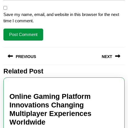
Save my name, email, and website in this browser for the next
time I comment.
Post
PREVIOUS
NEXT
navigation
Related Post
Previous
Next
post:
post:
Online Gaming Platform
Innovations Changing
Multiplayer Experiences
Online
Worldwide