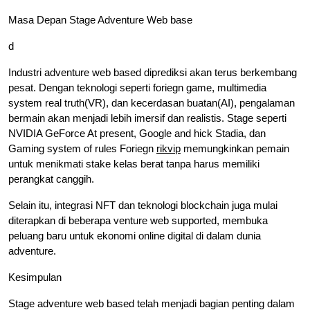
Masa Depan Stage Adventure Web base
d
Industri adventure web based diprediksi akan terus berkembang
pesat. Dengan teknologi seperti foriegn game, multimedia
system real truth(VR), dan kecerdasan buatan(AI), pengalaman
bermain akan menjadi lebih imersif dan realistis. Stage seperti
NVIDIA GeForce At present, Google and hick Stadia, dan
Gaming system of rules Foriegn
rikvip
memungkinkan pemain
untuk menikmati stake kelas berat tanpa harus memiliki
perangkat canggih.
Selain itu, integrasi NFT dan teknologi blockchain juga mulai
diterapkan di beberapa venture web supported, membuka
peluang baru untuk ekonomi online digital di dalam dunia
adventure.
Kesimpulan
Stage adventure web based telah menjadi bagian penting dalam