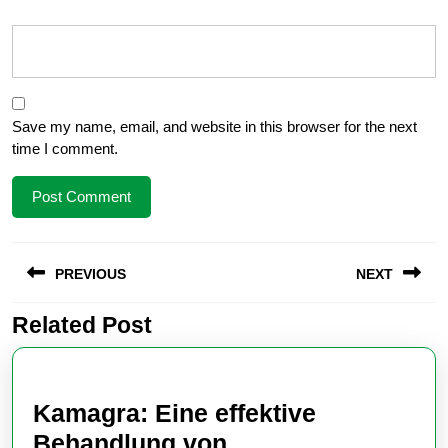
Save my name, email, and website in this browser for the next
time I comment.
Post
PREVIOUS
NEXT
navigation
Related Post
Previous
Next
post:
post:
Kamagra: Eine effektive
Behandlung von