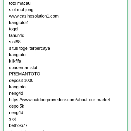
toto macau
slot mahjong
www.casinosolution1.com
kangtoto2
togel
tahun4d
slot88
situs togel terpercaya
kangtoto
klikfifa
spaceman slot
PREMANTOTO
deposit 1000
kangtoto
neng4d
https://www.outdoorprovedore.com/about-our-market
depo 5k
neng4d
slot
bethoki77