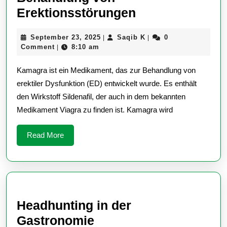
Kamagra:
Erektionsstörungen
Eine
September
Saqib
September 23, 2025
Saqib K
0
|
|
effektive
23,
K
Comment
8:10 am
|
Behandlung
2025
Kamagra ist ein Medikament, das zur Behandlung von
von
erektiler Dysfunktion (ED) entwickelt wurde. Es enthält
Erektionsstör
den Wirkstoff Sildenafil, der auch in dem bekannten
Medikament Viagra zu finden ist. Kamagra wird
Read
Read More
More
Headhunting in der
Headhunting
Gastronomie