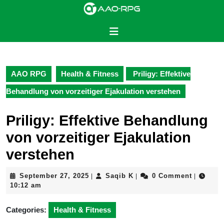
Skip
to
content
Open
Skip
Button
to
content
AAO RPG
Health & Fitness
Priligy: Effektive
Behandlung von vorzeitiger Ejakulation verstehen
Priligy: Effektive Behandlung
von vorzeitiger Ejakulation
verstehen
September
Saqib
September 27, 2025
Saqib K
0 Comment
|
|
|
27,
K
10:12 am
2025
Categories:
Health & Fitness