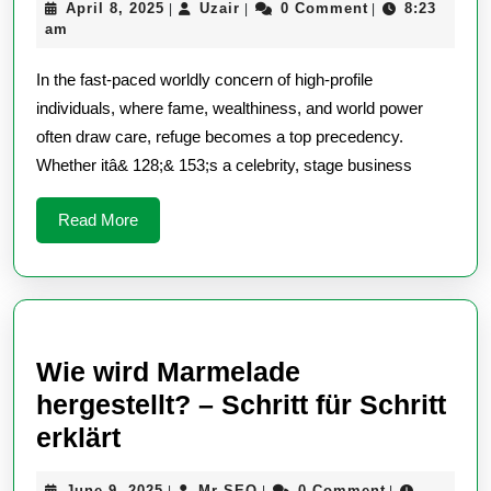
April
Uzair
April 8, 2025
Uzair
0 Comment
8:23
|
|
|
profile
8,
am
Clients
2025
In the fast-paced worldly concern of high-profile
Hire
individuals, where fame, wealthiness, and world power
Guard
often draw care, refuge becomes a top precedency.
In
Whether itâ& 128;& 153;s a celebrity, stage business
Jack
London
Read
Read More
More
Wie wird Marmelade
hergestellt? – Schritt für Schritt
Wie
erklärt
wird
June
Mr
June 9, 2025
Mr SEO
0 Comment
|
|
|