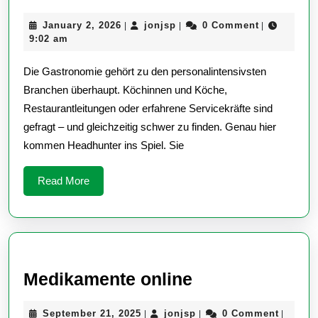
in
January
jonjsp
January 2, 2026
jonjsp
0 Comment
|
|
|
der
2,
9:02 am
Gastronomie
2026
Die Gastronomie gehört zu den personalintensivsten
Branchen überhaupt. Köchinnen und Köche,
Restaurantleitungen oder erfahrene Servicekräfte sind
gefragt – und gleichzeitig schwer zu finden. Genau hier
kommen Headhunter ins Spiel. Sie
Read
Read More
More
Medikamente
Medikamente online
online
September
jonjsp
September 21, 2025
jonjsp
0 Comment
|
|
|