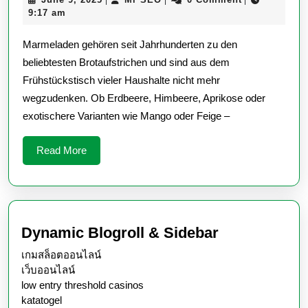
Marmelade
9,
SEO
9:17 am
hergestellt?
2025
Marmeladen gehören seit Jahrhunderten zu den
–
beliebtesten Brotaufstrichen und sind aus dem
Schritt
Frühstückstisch vieler Haushalte nicht mehr
für
wegzudenken. Ob Erdbeere, Himbeere, Aprikose oder
Schritt
exotischere Varianten wie Mango oder Feige –
erklärt
Read
Read More
More
Dynamic Blogroll & Sidebar
เกมสล็อตออนไลน์
เว็บออนไลน์
low entry threshold casinos
katatogel