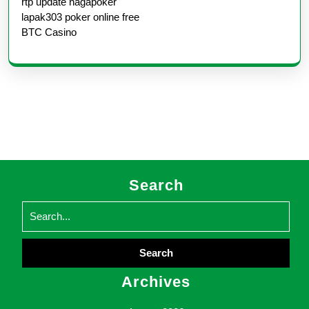
rtp update nagapoker
lapak303 poker online free
BTC Casino
Search
Search
for:
Archives