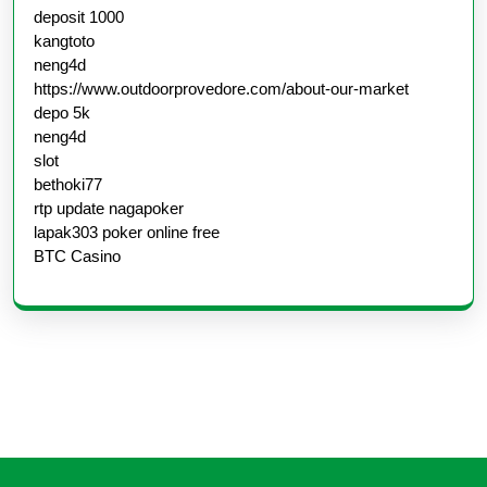
deposit 1000
kangtoto
neng4d
https://www.outdoorprovedore.com/about-our-market
depo 5k
neng4d
slot
bethoki77
rtp update nagapoker
lapak303 poker online free
BTC Casino