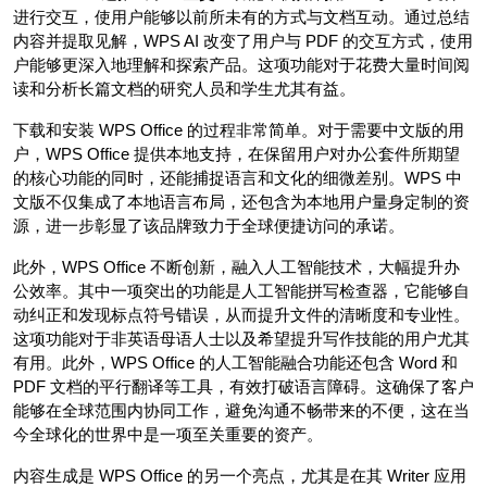
进行交互，使用户能够以前所未有的方式与文档互动。通过总结
内容并提取见解，WPS AI 改变了用户与 PDF 的交互方式，使用
户能够更深入地理解和探索产品。这项功能对于花费大量时间阅
读和分析长篇文档的研究人员和学生尤其有益。
下载和安装 WPS Office 的过程非常简单。对于需要中文版的用
户，WPS Office 提供本地支持，在保留用户对办公套件所期望
的核心功能的同时，还能捕捉语言和文化的细微差别。WPS 中
文版不仅集成了本地语言布局，还包含为本地用户量身定制的资
源，进一步彰显了该品牌致力于全球便捷访问的承诺。
此外，WPS Office 不断创新，融入人工智能技术，大幅提升办
公效率。其中一项突出的功能是人工智能拼写检查器，它能够自
动纠正和发现标点符号错误，从而提升文件的清晰度和专业性。
这项功能对于非英语母语人士以及希望提升写作技能的用户尤其
有用。此外，WPS Office 的人工智能融合功能还包含 Word 和
PDF 文档的平行翻译等工具，有效打破语言障碍。这确保了客户
能够在全球范围内协同工作，避免沟通不畅带来的不便，这在当
今全球化的世界中是一项至关重要的资产。
内容生成是 WPS Office 的另一个亮点，尤其是在其 Writer 应用