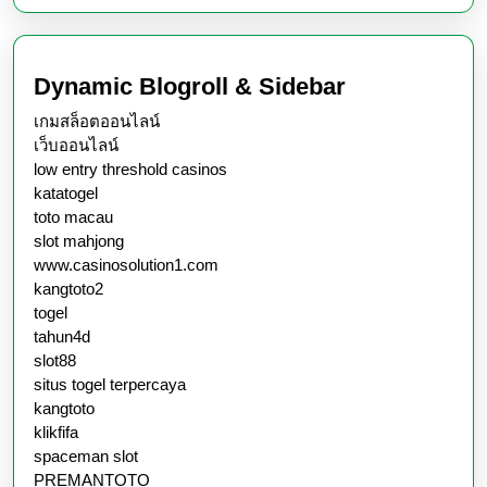
Dynamic Blogroll & Sidebar
เกมสล็อตออนไลน์
เว็บออนไลน์
low entry threshold casinos
katatogel
toto macau
slot mahjong
www.casinosolution1.com
kangtoto2
togel
tahun4d
slot88
situs togel terpercaya
kangtoto
klikfifa
spaceman slot
PREMANTOTO