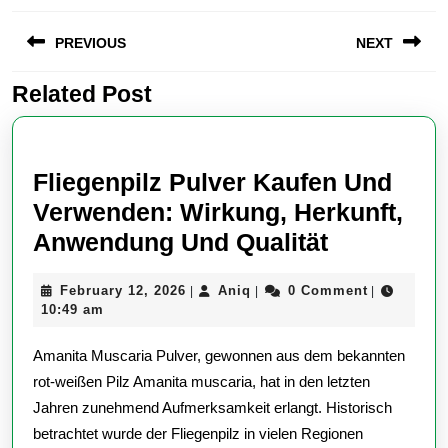
Post
PREVIOUS
NEXT
navigation
Related Post
Previous
Next
post:
post:
Fliegenpilz Pulver Kaufen Und
Verwenden: Wirkung, Herkunft,
Fliegenpil
Anwendung Und Qualität
Pulver
February
Aniq
February 12, 2026
Aniq
0 Comment
|
|
|
Kaufen
12,
10:49 am
Und
2026
Amanita Muscaria Pulver, gewonnen aus dem bekannten
Verwende
rot-weißen Pilz Amanita muscaria, hat in den letzten
Wirkung,
Jahren zunehmend Aufmerksamkeit erlangt. Historisch
Herkunft,
betrachtet wurde der Fliegenpilz in vielen Regionen