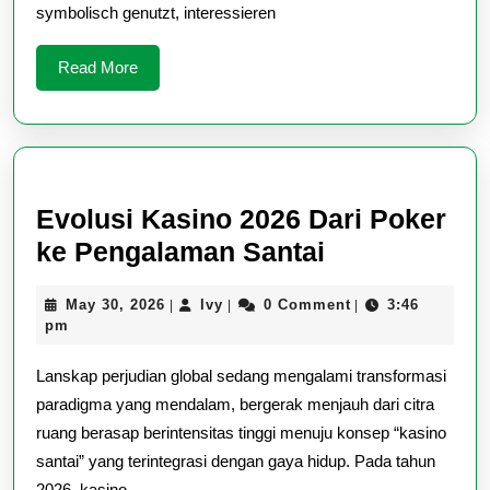
Anwendu
symbolisch genutzt, interessieren
Und
Qualität
Read
Read More
More
Evolusi Kasino 2026 Dari Poker
Evolusi
ke Pengalaman Santai
Kasino
May
Ivy
May 30, 2026
Ivy
0 Comment
3:46
|
|
|
2026
30,
pm
Dari
2026
Lanskap perjudian global sedang mengalami transformasi
Poker
paradigma yang mendalam, bergerak menjauh dari citra
ke
ruang berasap berintensitas tinggi menuju konsep “kasino
Pengalaman
santai” yang terintegrasi dengan gaya hidup. Pada tahun
Santai
2026, kasino