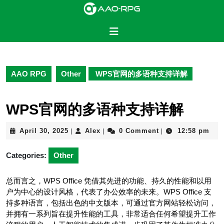
Skip
to
content
Open
Skip
Button
to
content
AAO RPG
Other
WPS官网的多语种支持详解
WPS官网的多语种支持详解
April
Alex
April 30, 2025
Alex
0 Comment
12:58 pm
|
|
|
30,
2025
Categories:
Other
总而言之，WPS Office 凭借其先进的功能、持久的性能和以用
户为中心的设计风格，代表了办公效率的未来。WPS Office 支
持多种语言，包括出色的中文版本，可通过官方网站轻松访问，
并拥有一系列旨在提升性能的工具，非常适合任何希望提升工作