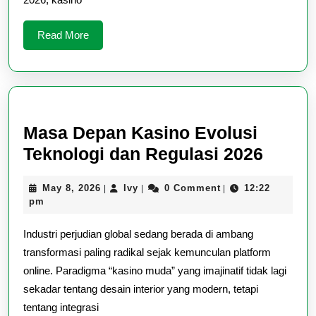
Read
Read More
More
Masa Depan Kasino Evolusi
Masa
Teknologi dan Regulasi 2026
Depan
May
Ivy
May 8, 2026
Ivy
0 Comment
12:22
|
|
|
Kasin
8,
pm
Evolu
2026
Industri perjudian global sedang berada di ambang
Tekno
transformasi paling radikal sejak kemunculan platform
dan
online. Paradigma “kasino muda” yang imajinatif tidak lagi
Regul
sekadar tentang desain interior yang modern, tetapi
2026
tentang integrasi