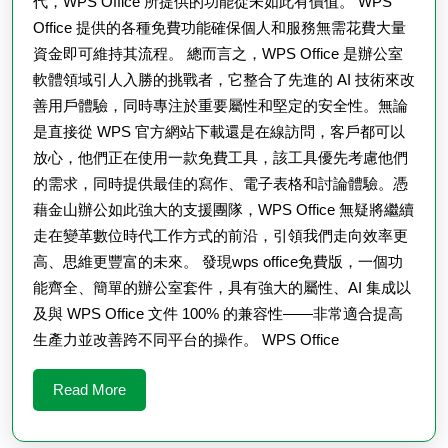
代，WPS Office 所提供的功能從未如此有價值。 WPS
的
Office 提供的各種免費功能確保個人和服務無需花費大量
对
資金即可維持其流程。 總而言之，WPS Office 是辦公室
軟體領域引人入勝的挑戰者，它整合了先進的 AI 技術來改
比
善用戶體驗，同時專注於重要屬性和堅定的安全性。無論
是直接從 WPS 官方網站下載還是在線訪問，客戶都可以
放心，他們正在使用一款免費工具，該工具優先考慮他們
的需求，同時提供最佳的寫作、電子表格和討論體驗。憑
藉金山辦公如此強大的支援團隊，WPS Office 無疑將繼續
走在變革數位時代工作方式的前沿，引領我們走向效率更
高、思維更豐富的未來。 發現wps office免費版，一個功
能齊全、簡單的辦公室套件，具有強大的屬性、AI 集成以
及與 WPS Office 文件 100% 的兼容性——非常適合提高
生產力並改善跨不同平台的操作。 WPS Office
Read
Read More
More