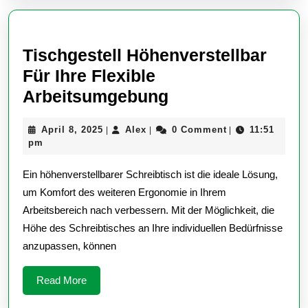
Tischgestell Höhenverstellbar
Für Ihre Flexible
Tischgestell
Arbeitsumgebung
Höhenverstellbar
April
Alex
April 8, 2025
Alex
0 Comment
11:51
|
|
|
Für
8,
pm
Ihre
2025
Ein höhenverstellbarer Schreibtisch ist die ideale Lösung,
Flexible
um Komfort des weiteren Ergonomie in Ihrem
Arbeitsumgebun
Arbeitsbereich nach verbessern. Mit der Möglichkeit, die
Höhe des Schreibtisches an Ihre individuellen Bedürfnisse
anzupassen, können
Read
Read More
More