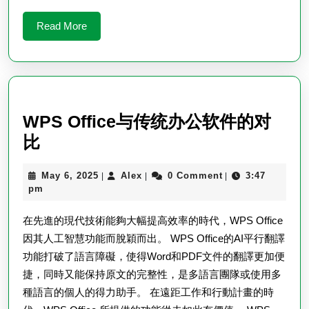
Read
Read More
More
WPS Office与传统办公软件的对
WPS
比
Office
May
Alex
May 6, 2025
Alex
0 Comment
3:47
|
|
|
与
6,
pm
传
2025
在先進的現代技術能夠大幅提高效率的時代，WPS Office
统
因其人工智慧功能而脫穎而出。 WPS Office的AI平行翻譯
办
功能打破了語言障礙，使得Word和PDF文件的翻譯更加便
公
捷，同時又能保持原文的完整性，是多語言團隊或使用多
软
種語言的個人的得力助手。 在遠距工作和行動計畫的時
件